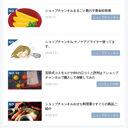
ショップチャンネルまるごと数の子黄金松前漬
NO.
2019.7.1
ショップチャンネル
ショップチャンネル ナノケアドライヤー使ってま
NO.
す。
2019.2.2
ショップチャンネル
宝田式コスモエクサ60の口コミと評判は？ショップ
NO.
チャンネルで購入して体験してみた
2020.10.2
コスモエクサ60
ショップチャンネルおせち料理選りすぐりの商品ご
NO.
紹介
2019.9.17
ショップチャンネル