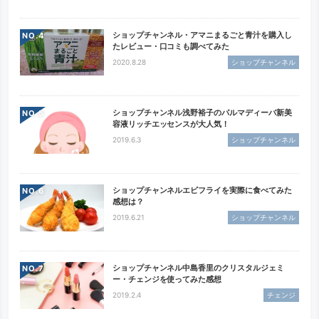
ショップチャンネル・アマニまるごと青汁を購入し
NO.
たレビュー・口コミも調べてみた
2020.8.28
ショップチャンネル
ショップチャンネル浅野裕子のパルマディーバ新美
NO.
容液リッチエッセンスが大人気！
2019.6.3
ショップチャンネル
ショップチャンネルエビフライを実際に食べてみた
NO.
感想は？
2019.6.21
ショップチャンネル
ショップチャンネル中島香里のクリスタルジェミ
NO.
ー・チェンジを使ってみた感想
2019.2.4
チェンジ