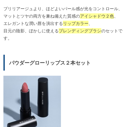
ブリリアージュより、ほどよいパール感が光をコントロール、
マットとツヤの両方を兼ね備えた質感の
アイシャドウ２色
、
エレガントな潤い唇を演出する
リップカラー
、
目元の陰影、ぼかしに使える
ブレンディングブラシ
のセットで
す。
パウダーグローリップス２本セット