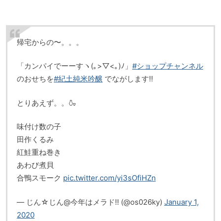
帰宅からの〜。。。
「カンパイでーーすヽ(｡>▽<｡)ﾉ」
#ショップチャンネル
のおせちを
#紀土純米吟醸
でながします‼️
とりあえず。。🍶
味付け数の子
田作くるみ
紅鮭重ね巻き
あわび煮貝
合鴨スモーク
pic.twitter.com/yi3sOfiHZn
— じん☆じん@今年はメラド‼️ (@os026ky)
January 1,
2020