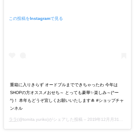
この投稿をInstagramで見る
重箱に入りきらず オードブルまでできちゃったわ 今年は
SHOPの方オススメおせち～ とっても豪華✨楽しみ～(^ー
^)！ 本年もどうぞ宜しくお願いいたします🎍 #ショップチャ
ンネル
ララ
(@tomita.yuriko)がシェアした投稿 –
2019年12月月31日午前7時06分PST