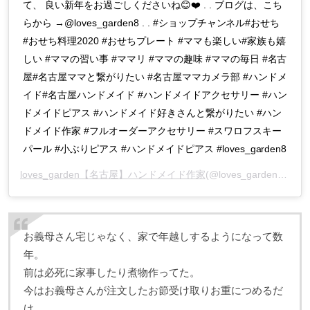
て、 良い新年をお過ごしくださいね😊❤️ . . ブログは、こち
らから →@loves_garden8 . . #ショップチャンネル#おせち
#おせち料理2020 #おせちプレート #ママも楽しい#家族も嬉
しい #ママの習い事 #ママリ #ママの趣味 #ママの毎日 #名古
屋#名古屋ママと繋がりたい #名古屋ママカメラ部 #ハンドメ
イド#名古屋ハンドメイド #ハンドメイドアクセサリー #ハン
ドメイドピアス #ハンドメイド好きさんと繋がりたい #ハン
ドメイド作家 #フルオーダーアクセサリー #スワロフスキー
パール #小ぶりピアス #ハンドメイドピアス #loves_garden8
loves_garden【名古屋】ハンドメイド作家
(@loves_garden8)がシェアした投稿 –
お義母さん宅じゃなく、家で年越しするようになって数
年。
前は必死に家事したり煮物作ってた。
今はお義母さんが注文したお節受け取りお重につめるだ
け。