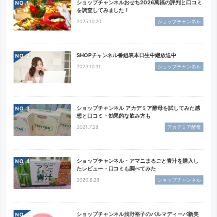
ショップチャンネルおせち2026萬福の評判と口コミ
NO.
を調査してみました！
2025.10.20
ショップチャンネル
SHOPチャンネル番組表本日生中継放送中
NO.
2023.10.31
ショップチャンネル
ショップチャンネル アカデミア酵母を試してみた感
NO.
想と口コミ・効果的な飲み方も
2021.7.28
アカデミア酵母
ショップチャンネル・アマニまるごと青汁を購入し
NO.
たレビュー・口コミも調べてみた
2020.8.28
ショップチャンネル
ショップチャンネル浅野裕子のパルマディーバ新美
NO.