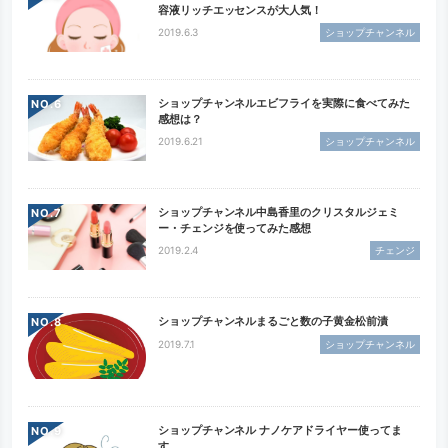
容液リッチエッセンスが大人気！
2019.6.3
ショップチャンネル
ショップチャンネルエビフライを実際に食べてみた
NO.
感想は？
2019.6.21
ショップチャンネル
ショップチャンネル中島香里のクリスタルジェミ
NO.
ー・チェンジを使ってみた感想
2019.2.4
チェンジ
ショップチャンネルまるごと数の子黄金松前漬
NO.
2019.7.1
ショップチャンネル
ショップチャンネル ナノケアドライヤー使ってま
NO.
す。