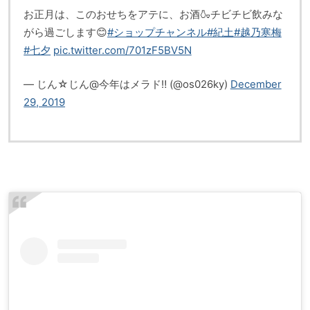
お正月は、このおせちをアテに、お酒🍶チビチビ飲みな
がら過ごします😊
#ショップチャンネル
#紀土
#越乃寒梅
#七夕
pic.twitter.com/701zF5BV5N
— じん☆じん@今年はメラド‼️ (@os026ky)
December
29, 2019