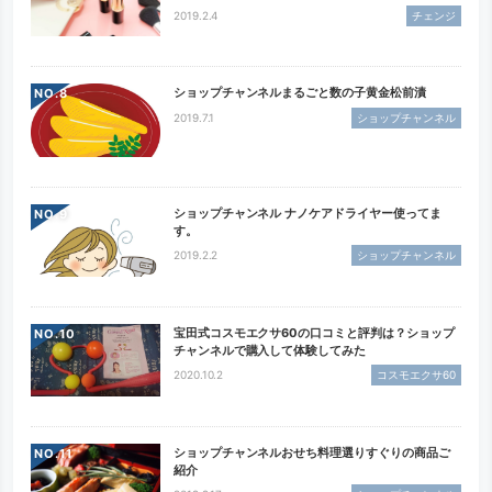
2019.2.4
チェンジ
ショップチャンネルまるごと数の子黄金松前漬
NO.
2019.7.1
ショップチャンネル
ショップチャンネル ナノケアドライヤー使ってま
NO.
す。
2019.2.2
ショップチャンネル
宝田式コスモエクサ60の口コミと評判は？ショップ
NO.
チャンネルで購入して体験してみた
2020.10.2
コスモエクサ60
ショップチャンネルおせち料理選りすぐりの商品ご
NO.
紹介