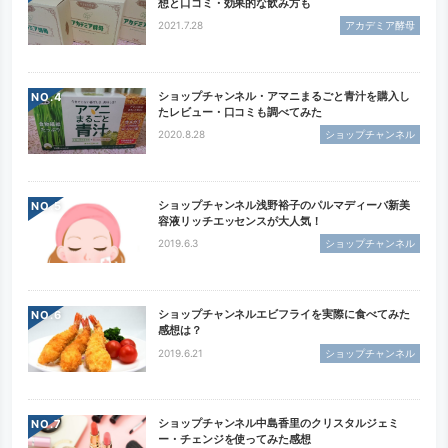
想と口コミ・効果的な飲み方も
2021.7.28
アカデミア酵母
ショップチャンネル・アマニまるごと青汁を購入し
NO.
たレビュー・口コミも調べてみた
2020.8.28
ショップチャンネル
ショップチャンネル浅野裕子のパルマディーバ新美
NO.
容液リッチエッセンスが大人気！
2019.6.3
ショップチャンネル
ショップチャンネルエビフライを実際に食べてみた
NO.
感想は？
2019.6.21
ショップチャンネル
ショップチャンネル中島香里のクリスタルジェミ
NO.
ー・チェンジを使ってみた感想