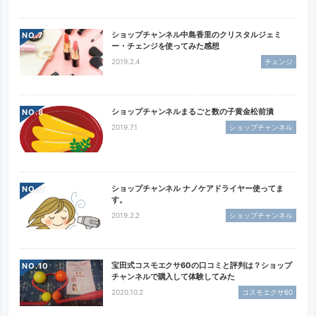
ショップチャンネル中島香里のクリスタルジェミ
NO.
ー・チェンジを使ってみた感想
2019.2.4
チェンジ
ショップチャンネルまるごと数の子黄金松前漬
NO.
2019.7.1
ショップチャンネル
ショップチャンネル ナノケアドライヤー使ってま
NO.
す。
2019.2.2
ショップチャンネル
宝田式コスモエクサ60の口コミと評判は？ショップ
NO.
チャンネルで購入して体験してみた
2020.10.2
コスモエクサ60