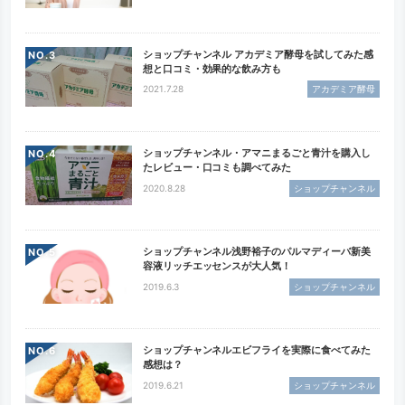
ショップチャンネル アカデミア酵母を試してみた感
NO.
想と口コミ・効果的な飲み方も
2021.7.28
アカデミア酵母
ショップチャンネル・アマニまるごと青汁を購入し
NO.
たレビュー・口コミも調べてみた
2020.8.28
ショップチャンネル
ショップチャンネル浅野裕子のパルマディーバ新美
NO.
容液リッチエッセンスが大人気！
2019.6.3
ショップチャンネル
ショップチャンネルエビフライを実際に食べてみた
NO.
感想は？
2019.6.21
ショップチャンネル