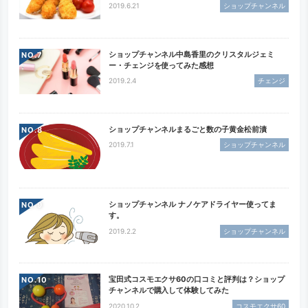
2019.6.21
ショップチャンネル
ショップチャンネル中島香里のクリスタルジェミ
NO.
ー・チェンジを使ってみた感想
2019.2.4
チェンジ
ショップチャンネルまるごと数の子黄金松前漬
NO.
2019.7.1
ショップチャンネル
ショップチャンネル ナノケアドライヤー使ってま
NO.
す。
2019.2.2
ショップチャンネル
宝田式コスモエクサ60の口コミと評判は？ショップ
NO.
チャンネルで購入して体験してみた
2020.10.2
コスモエクサ60