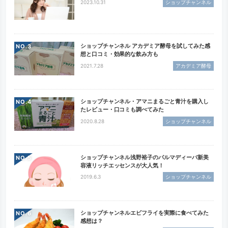
2023.10.31
ショップチャンネル
ショップチャンネル アカデミア酵母を試してみた感
NO.
想と口コミ・効果的な飲み方も
2021.7.28
アカデミア酵母
ショップチャンネル・アマニまるごと青汁を購入し
NO.
たレビュー・口コミも調べてみた
2020.8.28
ショップチャンネル
ショップチャンネル浅野裕子のパルマディーバ新美
NO.
容液リッチエッセンスが大人気！
2019.6.3
ショップチャンネル
ショップチャンネルエビフライを実際に食べてみた
NO.
感想は？