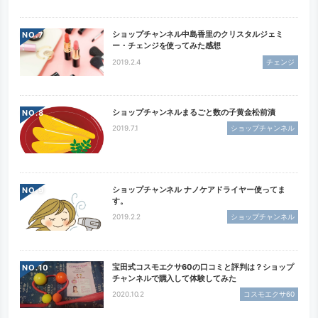
ショップチャンネル中島香里のクリスタルジェミ
NO.
ー・チェンジを使ってみた感想
2019.2.4
チェンジ
ショップチャンネルまるごと数の子黄金松前漬
NO.
2019.7.1
ショップチャンネル
ショップチャンネル ナノケアドライヤー使ってま
NO.
す。
2019.2.2
ショップチャンネル
宝田式コスモエクサ60の口コミと評判は？ショップ
NO.
チャンネルで購入して体験してみた
2020.10.2
コスモエクサ60