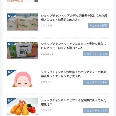
ショップチャンネル アカデミア酵母を試してみた感
NO.
想と口コミ・効果的な飲み方も
2021.7.28
アカデミア酵母
ショップチャンネル・アマニまるごと青汁を購入し
NO.
たレビュー・口コミも調べてみた
2020.8.28
ショップチャンネル
ショップチャンネル浅野裕子のパルマディーバ新美
NO.
容液リッチエッセンスが大人気！
2019.6.3
ショップチャンネル
ショップチャンネルエビフライを実際に食べてみた
NO.
感想は？
2019.6.21
ショップチャンネル