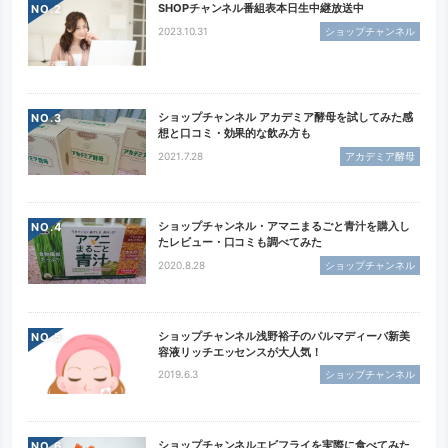
SHOPチャンネル番組表本日生中継放送中
NO.
2023.10.31
ショップチャンネル
ショップチャンネル アカデミア酵母を試してみた感
NO.
想と口コミ・効果的な飲み方も
2021.7.28
アカデミア酵母
ショップチャンネル・アマニまるごと青汁を購入し
NO.
たレビュー・口コミも調べてみた
2020.8.28
ショップチャンネル
ショップチャンネル浅野裕子のパルマディーバ新美
NO.
容液リッチエッセンスが大人気！
2019.6.3
ショップチャンネル
ショップチャンネルエビフライを実際に食べてみた
NO.