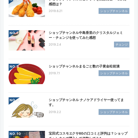
感想は？
2019.6.21
ショップチャンネル
ショップチャンネル中島香里のクリスタルジェミ
NO.
ー・チェンジを使ってみた感想
2019.2.4
チェンジ
ショップチャンネルまるごと数の子黄金松前漬
NO.
2019.7.1
ショップチャンネル
ショップチャンネル ナノケアドライヤー使ってま
NO.
す。
2019.2.2
ショップチャンネル
宝田式コスモエクサ60の口コミと評判は？ショップ
NO.