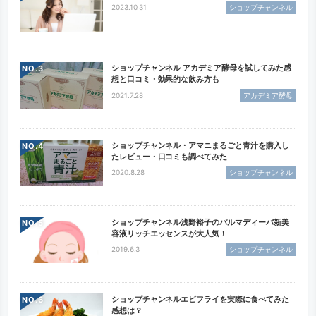
2023.10.31
ショップチャンネル
ショップチャンネル アカデミア酵母を試してみた感
NO.
想と口コミ・効果的な飲み方も
2021.7.28
アカデミア酵母
ショップチャンネル・アマニまるごと青汁を購入し
NO.
たレビュー・口コミも調べてみた
2020.8.28
ショップチャンネル
ショップチャンネル浅野裕子のパルマディーバ新美
NO.
容液リッチエッセンスが大人気！
2019.6.3
ショップチャンネル
ショップチャンネルエビフライを実際に食べてみた
NO.
感想は？