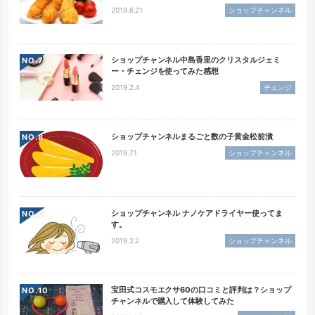
2019.6.21
ショップチャンネル
ショップチャンネル中島香里のクリスタルジェミ
NO.
ー・チェンジを使ってみた感想
2019.2.4
チェンジ
ショップチャンネルまるごと数の子黄金松前漬
NO.
2019.7.1
ショップチャンネル
ショップチャンネル ナノケアドライヤー使ってま
NO.
す。
2019.2.2
ショップチャンネル
宝田式コスモエクサ60の口コミと評判は？ショップ
NO.
チャンネルで購入して体験してみた