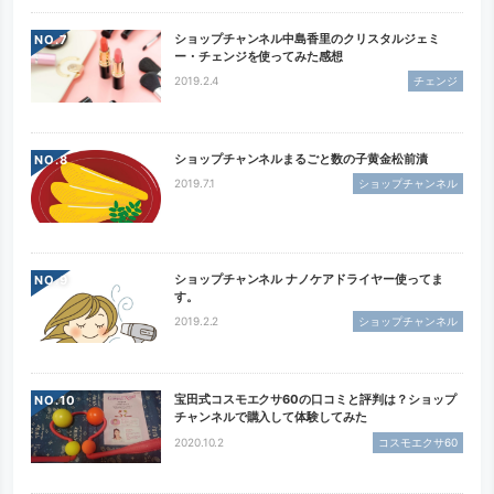
ショップチャンネル中島香里のクリスタルジェミ
NO.
ー・チェンジを使ってみた感想
2019.2.4
チェンジ
ショップチャンネルまるごと数の子黄金松前漬
NO.
2019.7.1
ショップチャンネル
ショップチャンネル ナノケアドライヤー使ってま
NO.
す。
2019.2.2
ショップチャンネル
宝田式コスモエクサ60の口コミと評判は？ショップ
NO.
チャンネルで購入して体験してみた
2020.10.2
コスモエクサ60