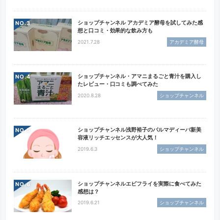
ショップチャンネル アカデミア酵母を試してみた感
NO.
想と口コミ・効果的な飲み方も
2021.7.28
アカデミア酵母
ショップチャンネル・アマニまるごと青汁を購入し
NO.
たレビュー・口コミも調べてみた
2020.8.28
ショップチャンネル
ショップチャンネル浅野裕子のパルマディーバ新美
NO.
容液リッチエッセンスが大人気！
2019.6.3
ショップチャンネル
ショップチャンネルエビフライを実際に食べてみた
NO.
感想は？
2019.6.21
ショップチャンネル