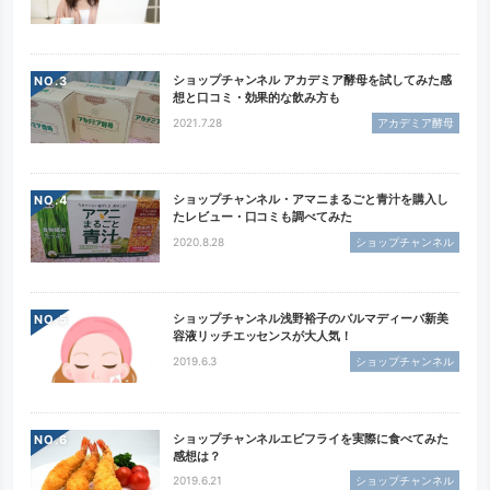
ショップチャンネル アカデミア酵母を試してみた感
NO.
想と口コミ・効果的な飲み方も
2021.7.28
アカデミア酵母
ショップチャンネル・アマニまるごと青汁を購入し
NO.
たレビュー・口コミも調べてみた
2020.8.28
ショップチャンネル
ショップチャンネル浅野裕子のパルマディーバ新美
NO.
容液リッチエッセンスが大人気！
2019.6.3
ショップチャンネル
ショップチャンネルエビフライを実際に食べてみた
NO.
感想は？
2019.6.21
ショップチャンネル