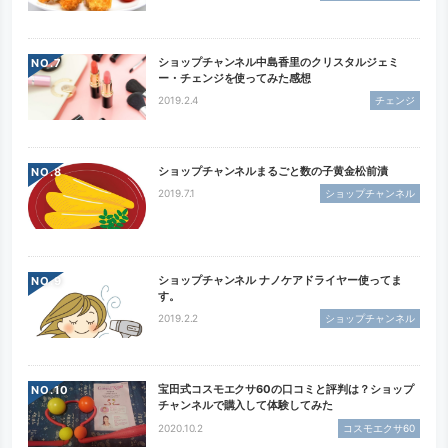
ショップチャンネル中島香里のクリスタルジェミ
NO.
ー・チェンジを使ってみた感想
2019.2.4
チェンジ
ショップチャンネルまるごと数の子黄金松前漬
NO.
2019.7.1
ショップチャンネル
ショップチャンネル ナノケアドライヤー使ってま
NO.
す。
2019.2.2
ショップチャンネル
宝田式コスモエクサ60の口コミと評判は？ショップ
NO.
チャンネルで購入して体験してみた
2020.10.2
コスモエクサ60