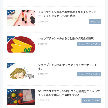
ショップチャンネル中島香里のクリスタルジェミ
NO.
ー・チェンジを使ってみた感想
2019.2.4
チェンジ
ショップチャンネルまるごと数の子黄金松前漬
NO.
2019.7.1
ショップチャンネル
ショップチャンネル ナノケアドライヤー使ってま
NO.
す。
2019.2.2
ショップチャンネル
宝田式コスモエクサ60の口コミと評判は？ショップ
NO.
チャンネルで購入して体験してみた
2020.10.2
コスモエクサ60