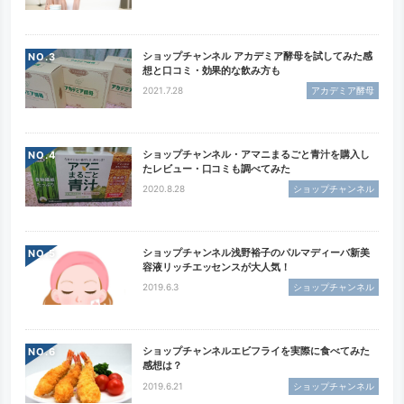
ショップチャンネル アカデミア酵母を試してみた感
NO.
想と口コミ・効果的な飲み方も
2021.7.28
アカデミア酵母
ショップチャンネル・アマニまるごと青汁を購入し
NO.
たレビュー・口コミも調べてみた
2020.8.28
ショップチャンネル
ショップチャンネル浅野裕子のパルマディーバ新美
NO.
容液リッチエッセンスが大人気！
2019.6.3
ショップチャンネル
ショップチャンネルエビフライを実際に食べてみた
NO.
感想は？
2019.6.21
ショップチャンネル